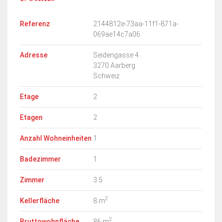
Referenz
2144812e-73aa-11f1-871a-
069ae14c7a06
Adresse
Seidengasse 4
3270 Aarberg
Schweiz
Etage
2
Etagen
2
Anzahl Wohneinheiten
1
Badezimmer
1
Zimmer
3.5
2
Kellerfläche
8 m
2
Bruttowohnfläche
86 m